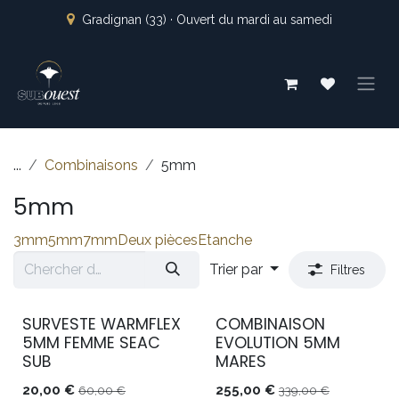
Se rendre au contenu
Gradignan (33) · Ouvert du mardi au samedi
...
Combinaisons
5mm
5mm
3mm
5mm
7mm
Deux pièces
Etanche
Trier par
Filtres
SURVESTE WARMFLEX
COMBINAISON
DESTOCKAGE
DESTOCKAGE
5MM FEMME SEAC
EVOLUTION 5MM
SUB
MARES
20,00
€
255,00
€
60,00
€
339,00
€