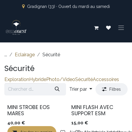
Se rendre au contenu
Gradignan (33) · Ouvert du mardi au samedi
...
Eclairage
Sécurité
Sécurité
Exploration
Hybride
Photo/Video
Sécurité
Accessoires
Trier par
Filtres
MINI STROBE EOS
MINI FLASH AVEC
MARES
SUPPORT ESM
40,00
€
15,00
€