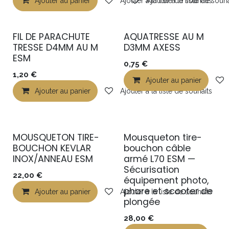
Ajouter au panier
Ajouter à la liste de souhaits
Ajouter à la liste de souha
FIL DE PARACHUTE
AQUATRESSE AU M
TRESSE D4MM AU M
D3MM AXESS
ESM
0,75
€
1,20
€
Ajouter au panier
Ajouter au panier
Ajouter à la liste de souhaits
MOUSQUETON TIRE-
Mousqueton tire-
BOUCHON KEVLAR
bouchon câble
INOX/ANNEAU ESM
armé L70 ESM —
Sécurisation
22,00
€
équipement photo,
phare et scooter de
Ajouter au panier
Ajouter à la liste de souhaits
plongée
28,00
€