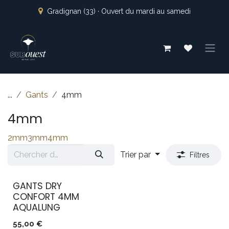
Se rendre au contenu
Gradignan (33) · Ouvert du mardi au samedi
...
Gants
4mm
4mm
2mm
3mm
4mm
Trier par
Filtres
GANTS DRY
CONFORT 4MM
AQUALUNG
55,00
€