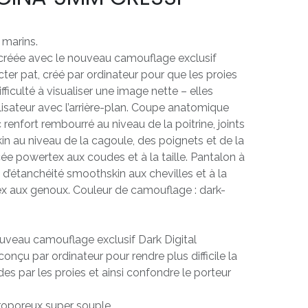
 marins.
réée avec le nouveau camouflage exclusif
ecter pat, créé par ordinateur pour que les proies
fficulté à visualiser une image nette – elles
lisateur avec l’arrière-plan. Coupe anatomique
renfort rembourré au niveau de la poitrine, joints
n au niveau de la cagoule, des poignets et de la
cée powertex aux coudes et à la taille. Pantalon à
s d’étanchéité smoothskin aux chevilles et à la
tex aux genoux. Couleur de camouflage : dark-
nouveau camouflage exclusif Dark Digital
onçu par ordinateur pour rendre plus difficile la
des par les proies et ainsi confondre le porteur
roporeux super souple