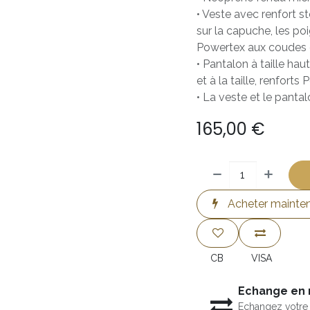
• Veste avec renfort s
sur la capuche, les poi
Powertex aux coudes et
• Pantalon à taille ha
et à la taille, renfort
• La veste et le pant
165,00
€
Acheter mainte
CB
VISA
Echange en
Echangez votre 