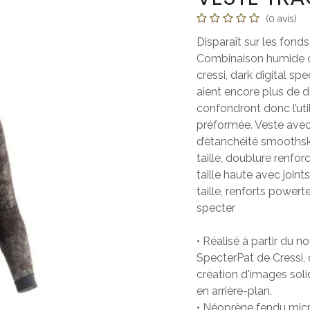
(0 avis)
Disparaît sur les fonds
Combinaison humide c
cressi, dark digital sp
aient encore plus de di
confondront donc l’uti
préformée. Veste avec 
d’étanchéité smoothski
taille, doublure renfor
taille haute avec joint
taille, renforts power
specter
• Réalisé à partir du 
SpecterPat de Cressi, c
création d'images soli
en arrière-plan.
• Néoprène fendu mic