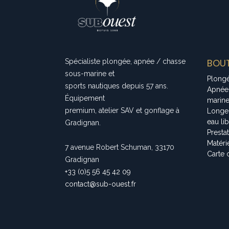
BOUT
Spécialiste plongée, apnée / chasse
sous-marine et
Plong
sports nautiques depuis 57 ans.
Apnée
Équipement
marin
premium, atelier SAV et gonflage à
Longe
eau li
Gradignan.
Presta
Matéri
7 avenue Robert Schuman, 33170
Carte 
Gradignan
+33 (0)5 56 45 42 09
contact@sub-ouest.fr