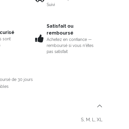
Suivi
Satisfait ou
curisé
remboursé
s sont
Achetez en confiance —
s
remboursé si vous n'êtes
pas satisfait
boursé de 30 jours
ables
S
,
M
,
L
,
XL