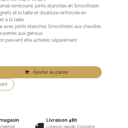
ternal rembourré, joints étanches en Smoothskin
gnets et la taille et doublure renforcée en
 à la taille.
ute avec joints étanches Smoothskin aux chevilles
s Powertex aux genoux.
alon peuvent être achetés séparément
Ajouter au panier
nant
 magasin
Livraison 48h
matériel
Livraison rapide Colissimo