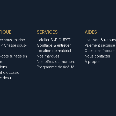
IQUE
SERVICES
AIDES
ée sous-marine
L'atelier SUB OUEST
Livraison & retours
 / Chasse sous-
Gonflage & entretien
Paiement sécurisé
e
Location de matériel
Questions fréquen
-côte & nage en
Nos marques
Nous contacter
bre
Nos offres du moment
À propos
tions
Programme de fidélité
el d'occasion
cadeau