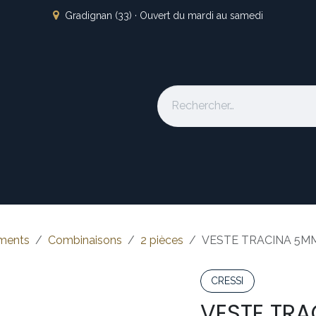
Gradignan (33) · Ouvert du mardi au samedi
s
L'atelier
Nos marques
Occasion
Locations
À pro
ments
Combinaisons
2 pièces
VESTE TRACINA 5MM
CRESSI
VESTE TRA