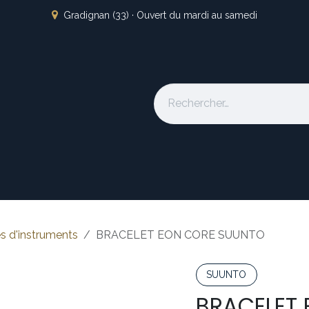
Gradignan (33) · Ouvert du mardi au samedi
s
L'atelier
Nos marques
Occasion
Locations
À pro
s d'instruments
BRACELET EON CORE SUUNTO
SUUNTO
BRACELET