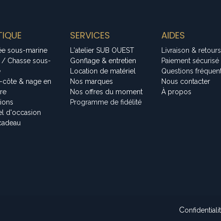
IQUE
SERVICES
AIDES
ée sous-marine
L'atelier SUB OUEST
Livraison & retours
 / Chasse sous-
Gonflage & entretien
Paiement sécurisé
e
Location de matériel
Questions fréquen
-côte & nage en
Nos marques
Nous contacter
bre
Nos offres du moment
À propos
tions
Programme de fidélité
el d'occasion
cadeau
C
onfidentiali