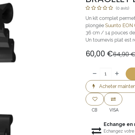
(0 avis)
Un kit complet permett
plongée
Suunto EON 
36 cm / 14 pouces de 
Un tournevis plat est 
60,00
€
64,90
Acheter mainte
CB
VISA
Echange en
Echangez votre 