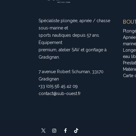
BOUT
Spécialiste plongée, apnée / chasse
sous-marine et
Plong
sports nautiques depuis 57 ans.
Apnée
Équipement
marin
premium, atelier SAV et gonflage à
Longe
eau li
Gradignan.
Presta
Matéri
7 avenue Robert Schuman, 33170
Carte 
Gradignan
+33 (0)5 56 45 42 09
contact@sub-ouest.fr