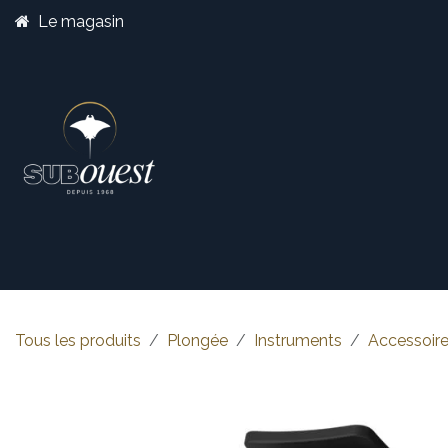
Se rendre au contenu
Le magasin
Boutique
Catégorie
Tous les produits
Plongée
Instruments
Accessoire