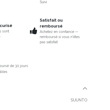
Suivi
Satisfait ou
curisé
remboursé
s sont
Achetez en confiance —
s
remboursé si vous n'êtes
pas satisfait
boursé de 30 jours
ables
SUUNTO