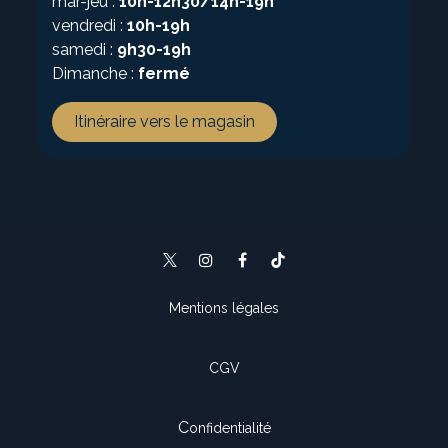
mar-jeu :
10h-12h30/14h-19h
vendredi :
10h-19h
samedi :
9h30-19h
Dimanche :
fermé
Itinéraire vers le magasin
Mentions légales
CGV
C
onfidentialité