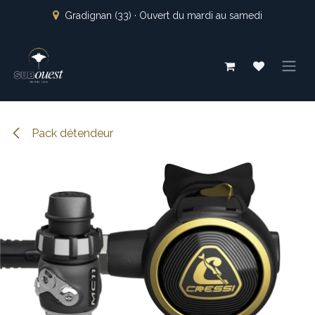
Se rendre au contenu
Gradignan (33) · Ouvert du mardi au samedi
Pack détendeur