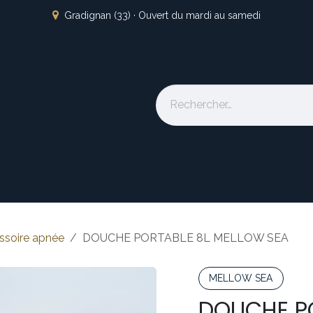
Gradignan (33) · Ouvert du mardi au samedi
s
L'atelier
Nos marques
Occasion
Locations
À pro
ssoire apnée
DOUCHE PORTABLE 8L MELLOW SEA
MELLOW SEA
DOUCHE P