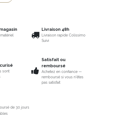
 magasin
Livraison 48h
matériel
Livraison rapide Colissimo
Suivi
Satisfait ou
curisé
remboursé
s sont
Achetez en confiance —
s
remboursé si vous n'êtes
pas satisfait
boursé de 30 jours
ables