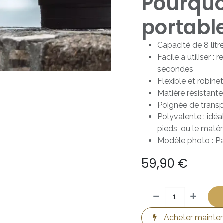
Pourquo
portable
Capacité de 8 litr
Facile à utiliser 
secondes
Flexible et robin
Matière résistante
Poignée de transp
Polyvalente : idéa
pieds, ou le matér
Modèle photo : Pa
59,90
€
Acheter mainte