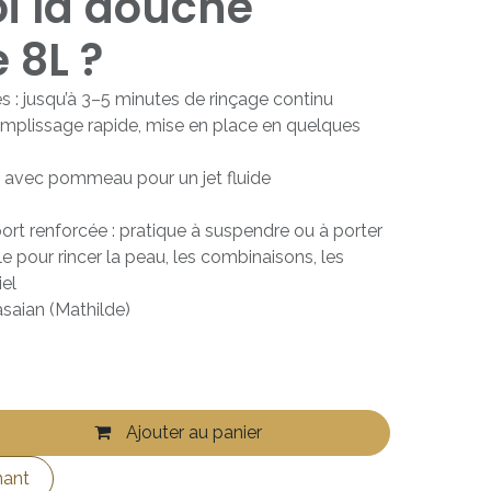
i la douche
 8L ?
es : jusqu’à 3–5 minutes de rinçage continu
: remplissage rapide, mise en place en quelques
et avec pommeau pour un jet fluide
ort renforcée : pratique à suspendre ou à porter
le pour rincer la peau, les combinaisons, les
iel
saian (Mathilde)
Ajouter au panier
nant