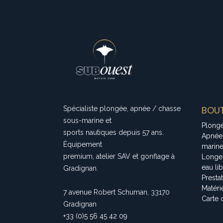
BOUT
Spécialiste plongée, apnée / chasse
sous-marine et
Plong
sports nautiques depuis 57 ans.
Apnée
Équipement
marin
premium, atelier SAV et gonflage à
Longe
eau li
Gradignan.
Presta
Matéri
7 avenue Robert Schuman, 33170
Carte 
Gradignan
+33 (0)5 56 45 42 09