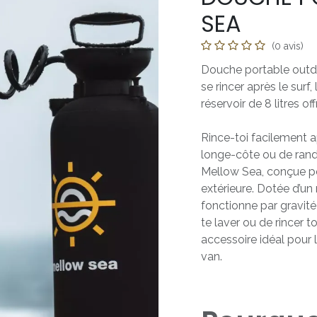
SEA
(0 avis)
Douche portable outd
se rincer après le surf,
réservoir de 8 litres o
Rince-toi facilement a
longe-côte ou de ran
Mellow Sea, conçue po
extérieure. Dotée d’un
fonctionne par gravit
te laver ou de rincer t
accessoire idéal pour l
van.