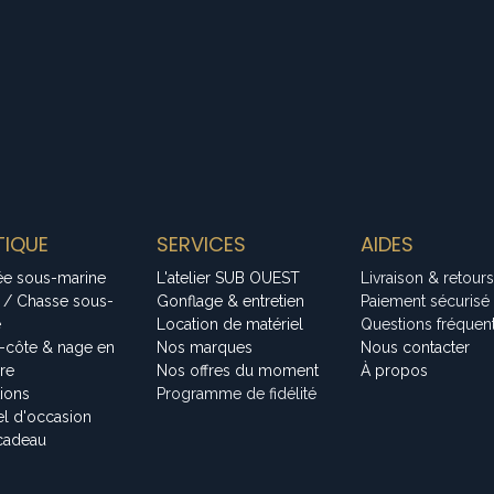
IQUE
SERVICES
AIDES
ée sous-marine
L'atelier SUB OUEST
Livraison & retours
 / Chasse sous-
Gonflage & entretien
Paiement sécurisé
e
Location de matériel
Questions fréquen
-côte & nage en
Nos marques
Nous contacter
bre
Nos offres du moment
À propos
tions
Programme de fidélité
el d'occasion
cadeau