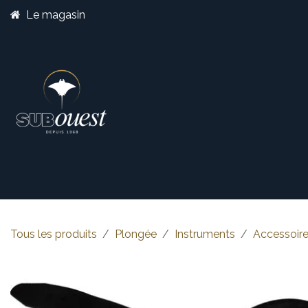
Se rendre au contenu
Le magasin
Boutique
Catégorie
Tous les produits
Plongée
Instruments
Accessoire