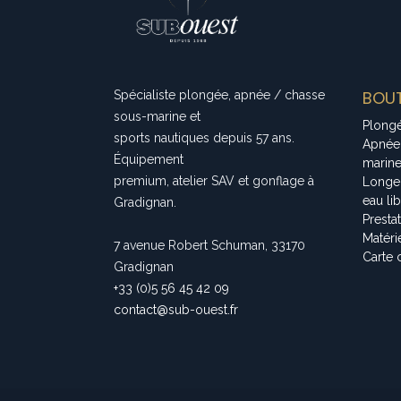
BOUT
Spécialiste plongée, apnée / chasse
sous-marine et
Plong
sports nautiques depuis 57 ans.
Apnée
Équipement
marin
premium, atelier SAV et gonflage à
Longe
eau li
Gradignan.
Presta
Matéri
7 avenue Robert Schuman, 33170
Carte 
Gradignan
+33 (0)5 56 45 42 09
contact@sub-ouest.fr