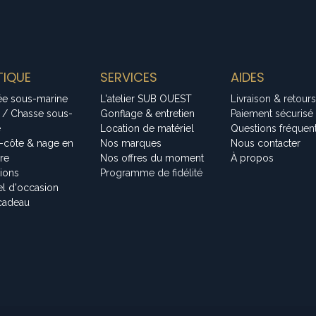
IQUE
SERVICES
AIDES
ée sous-marine
L'atelier SUB OUEST
Livraison & retours
 / Chasse sous-
Gonflage & entretien
Paiement sécurisé
e
Location de matériel
Questions fréquen
-côte & nage en
Nos marques
Nous contacter
bre
Nos offres du moment
À propos
tions
Programme de fidélité
el d'occasion
cadeau