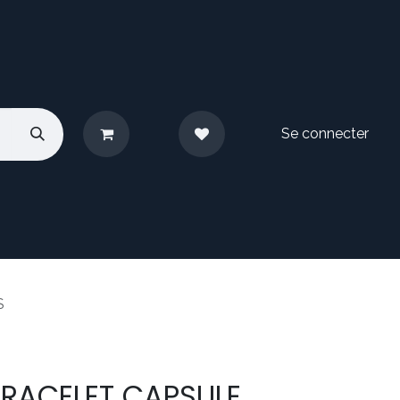
Se connecter
pos
Nous contacter
S
RACELET CAPSULE