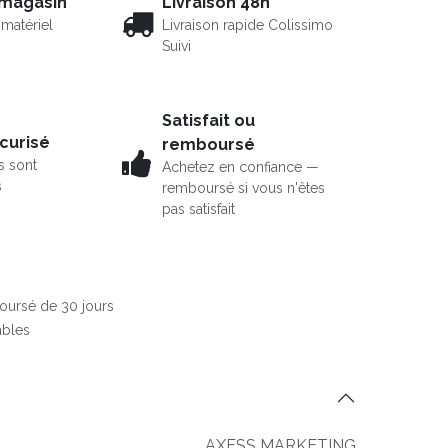
 magasin
Livraison 48h
matériel
Livraison rapide Colissimo
Suivi
Satisfait ou
curisé
remboursé
s sont
Achetez en confiance —
s
remboursé si vous n'êtes
pas satisfait
boursé de 30 jours
ables
AXESS MARKETING