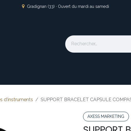
Gradignan (33) · Ouvert du mardi au samedi
s
L'atelier
Nos marques
Occasion
Locations
À pro
s d'instruments
SUPPORT BRACELET CAPSULE COMPA
AXESS MARKETING
SUPPORT B