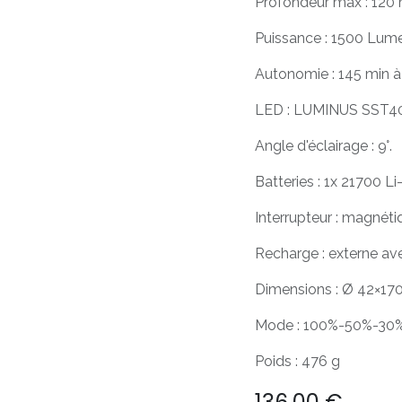
Profondeur max : 120
Puissance : 1500 Lum
Autonomie : 145 min 
LED : LUMINUS SST40
Angle d'éclairage : 9°.
Batteries : 1x 21700 L
Interrupteur : magnéti
Recharge : externe a
Dimensions : Ø 42×1
Mode : 100%-50%-30% ;
Poids : 476 g