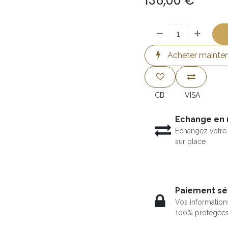
136,00
€
Acheter mainte
CB
VISA
Echange en
Echangez votre 
sur place
Paiement sé
Vos information
100% protégée