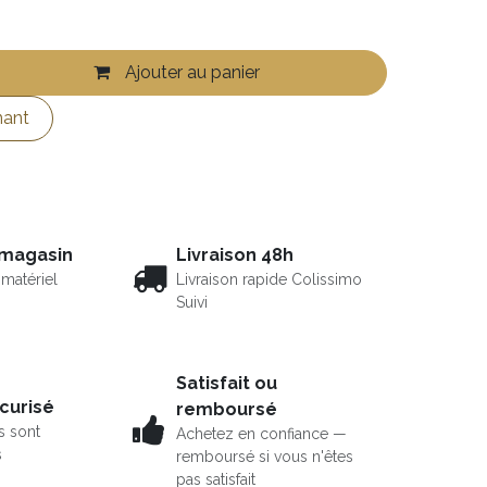
Ajouter au panier
nant
 magasin
Livraison 48h
matériel
Livraison rapide Colissimo
Suivi
Satisfait ou
curisé
remboursé
s sont
Achetez en confiance —
s
remboursé si vous n'êtes
pas satisfait