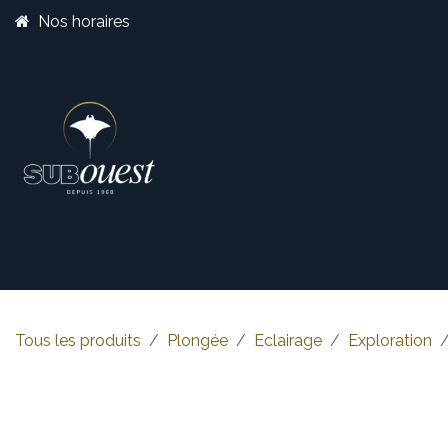
Se rendre au contenu
Nos horaires
Boutique
Catégorie
Tous les produits
Plongée
Eclairage
Exploration