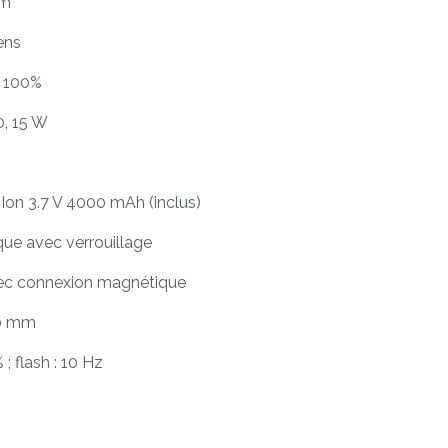
 m
ens
à 100%
, 15 W
i-Ion 3.7 V 4000 mAh (inclus)
que avec verrouillage
vec connexion magnétique
70 mm
 flash : 10 Hz