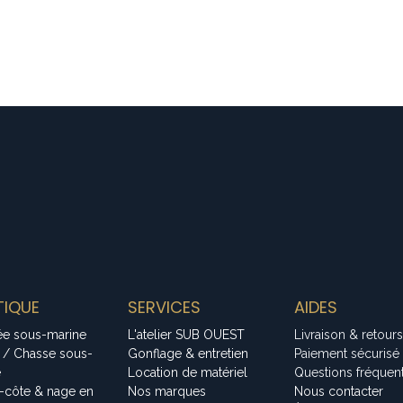
IQUE
SERVICES
AIDES
ée sous-marine
L'atelier SUB OUEST
Livraison & retours
 / Chasse sous-
Gonflage & entretien
Paiement sécurisé
e
Location de matériel
Questions fréquen
-côte & nage en
Nos marques
Nous contacter