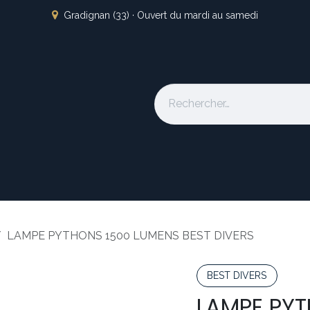
Gradignan (33) · Ouvert du mardi au samedi
s
L'atelier
Nos marques
Occasion
Locations
À pro
LAMPE PYTHONS 1500 LUMENS BEST DIVERS
BEST DIVERS
LAMPE PYT