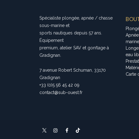
BOUT
Spécialiste plongée, apnée / chasse
sous-marine et
Plong
sports nautiques depuis 57 ans.
Apnée
Équipement
marin
premium, atelier SAV et gonflage à
Longe
eau li
Gradignan.
Presta
Matéri
7 avenue Robert Schuman, 33170
Carte 
Gradignan
+33 (0)5 56 45 42 09
contact@sub-ouest.fr