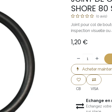
SHORE 80 
(0 avis)
Joint pour col de bout
inspection visuelle ou 
1,20
€
Acheter mainte
CB
VISA
Echange en
Echangez votre 
sur place