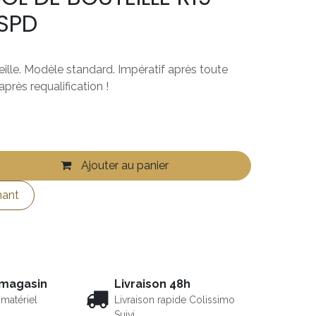
SPD
eille. Modèle standard. Impératif après toute
après requalification !
Ajouter au panier
nant
 magasin
Livraison 48h
matériel
Livraison rapide Colissimo
Suivi