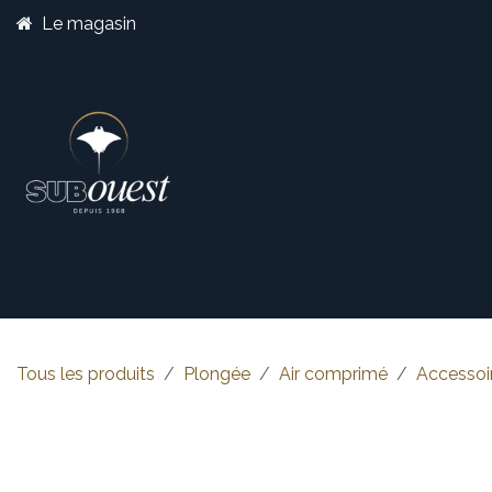
Se rendre au contenu
Le magasin
Boutique
Catégorie
Tous les produits
Plongée
Air comprimé
Accessoi