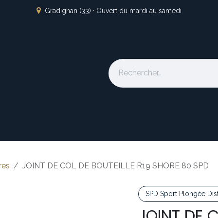
Gradignan (33) · Ouvert du mardi au samedi
s
L'atelier
Nos marques
Occasion
Locations
À pro
res
JOINT DE COL DE BOUTEILLE R19 SHORE 80 SPD
SPD Sport Plongée Dist
JOINT DE C