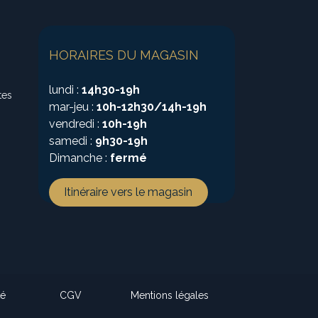
HORAIRES DU MAGASIN
lundi :
14h30-19h
tes
mar-jeu :
10h-12h30/14h-19h
vendredi :
10h-19h
samedi :
9h30-19h
Dimanche :
fermé
Itinéraire vers le magasin
té
CGV
Mentions légales