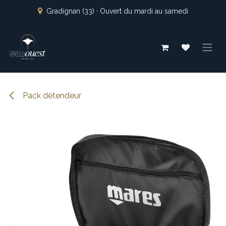
Se rendre au contenu
Gradignan (33) · Ouvert du mardi au samedi
Pack détendeur