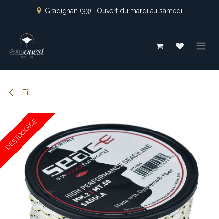
Se rendre au contenu
Gradignan (33) · Ouvert du mardi au samedi
Fil
DESTOCKAGE