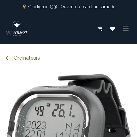
Se rendre au contenu
Gradignan (33) · Ouvert du mardi au samedi
Ordinateurs