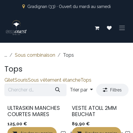
Se rendre au contenu
Gradignan (33) · Ouvert du mardi au samedi
...
Sous combinaison
Tops
Tops
Gilet
Souris
Sous vêtement étanche
Tops
Trier par
Filtres
ULTRASKIN MANCHES
VESTE ATOLL 2MM
COURTES MARES
BEUCHAT
125,00
€
89,90
€